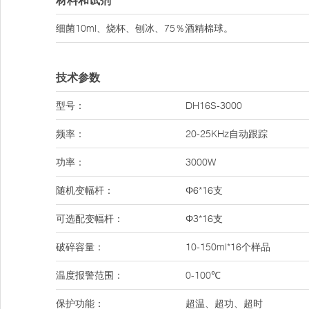
材料和试剂
细菌10ml、烧杯、刨冰、75％酒精棉球。
技术参数
型号：
DH16S-3000
频率：
20-25KHz自动跟踪
功率：
3000W
随机变幅杆：
Φ6*16支
可选配变幅杆：
Φ3*16支
破碎容量：
10-150ml*16个样品
温度报警范围：
0-100℃
保护功能：
超温、超功、超时