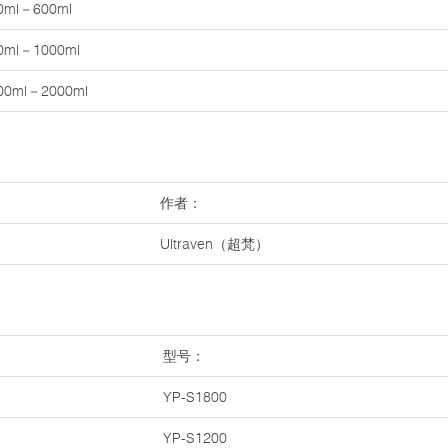
0ml－600ml
0ml－1000ml
00ml－2000ml
作者：
Ultraven（超梵）
型号：
YP-S1800
YP-S1200