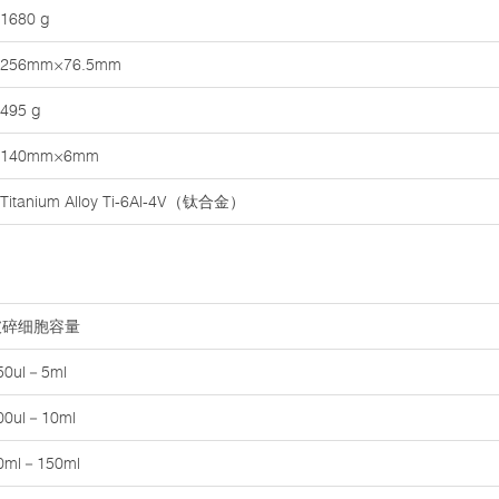
1680 g
256mm×76.5mm
495 g
140mm×6mm
Titanium Alloy Ti-6Al-4V（钛合金）
破碎细胞容量
50ul－5ml
00ul－10ml
0ml－150ml