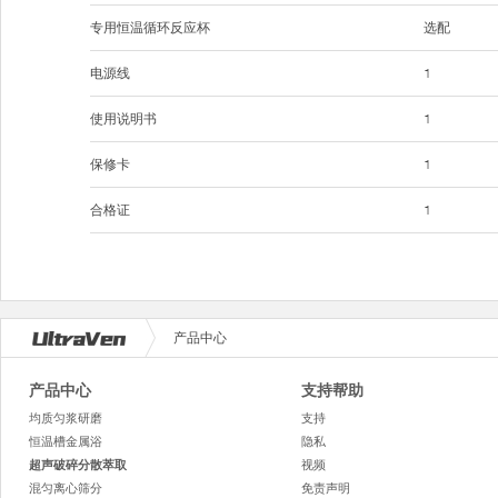
专用恒温循环反应杯
选配
电源线
1
使用说明书
1
保修卡
1
合格证
1
产品中心
产品中心
支持帮助
均质匀浆研磨
支持
恒温槽金属浴
隐私
超声破碎分散萃取
视频
混匀离心筛分
免责声明